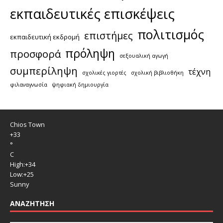
εκπαιδευτικές επισκέψεις
πολιτισμός
επιστήμες
εκπαιδευτική εκδρομή
πρόληψη
προσφορά
σεξουαλική αγωγή
συμπερίληψη
τέχνη
σχολικές γιορτές
σχολική βιβλιοθήκη
φιλαναγνωσία
ψηφιακή δημιουργία
Chios Town
+
33
°
C
High:
+
34
Low:
+
25
Sunny
ΑΝΑΖΉΤΗΣΗ