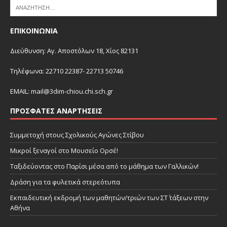
ΕΠΙΚΟΙΝΩΝΙΑ
Διεύθυνση: Αγ. Αποστόλων 18, Χίος 82131
Τηλέφωνα: 22710 22387- 22713 50746
EMAIL:
mail@3dim-chiou.chi.sch.gr
ΠΡΌΣΦΑΤΕΣ ΑΝΑΡΤΉΣΕΙΣ
Συμμετοχή στους Σχολικούς Αγώνες Στίβου
Μικροί ξεναγοί στο Μουσείο Ορσέ!
Ταξιδεύοντας στο Παρίσι μέσα από το μάθημα των Γαλλικών!
Δράση για τα φυλετικά στερεότυπα
Εκπαιδευτική εκδρομή των μαθητών/τριών των ΣΤ΄ τάξεων στην
Αθήνα