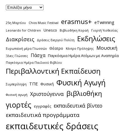
erasmus+
eTwinning
25η Μαρτίου
Chios Music Festival
Unesco
Leonardo for Children
Βιβλιοθήκη Κοραή
Γιορτή Υιοθεσίας
Εκδηλώσεις
Διακρίσεις
Δράσεις Ενεργού Πολίτη
Μουσική
Θέατρο
Ευρωπαϊκή μέρα Γλωσσών
Κέντρο Πρόληψης
Πάσχα
Παγκόσμια Ημέρα Ατόμων με Αναπηρία
Ξένες Γλώσσες
Παγκόσμια Ημέρα Παιδικού Βιβλίου
Περιβαλλοντική Εκπαίδευση
Φυσική Αγωγή
ΤΠΕ
Φυσική
Συμπερίληψη
βιβλιοθήκη
Χριστούγεννα
Φυσική αγωγή
γιορτές
εκπαιδευτικά βίντεο
εγγραφές
εκπαιδευτικά προγράμματα
εκπαιδευτικές δράσεις