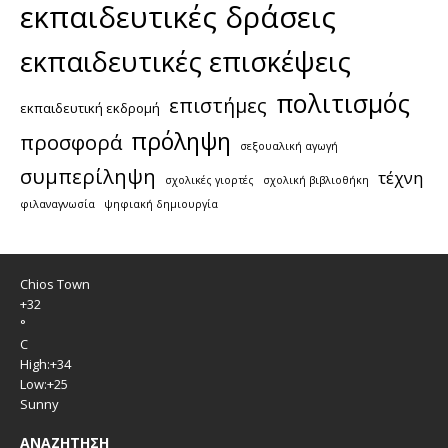
εκπαιδευτικές δράσεις
εκπαιδευτικές επισκέψεις
πολιτισμός
επιστήμες
εκπαιδευτική εκδρομή
πρόληψη
προσφορά
σεξουαλική αγωγή
συμπερίληψη
τέχνη
σχολικές γιορτές
σχολική βιβλιοθήκη
φιλαναγνωσία
ψηφιακή δημιουργία
Chios Town
+
32
°
C
High:
+
34
Low:
+
25
Sunny
ΑΝΑΖΉΤΗΣΗ