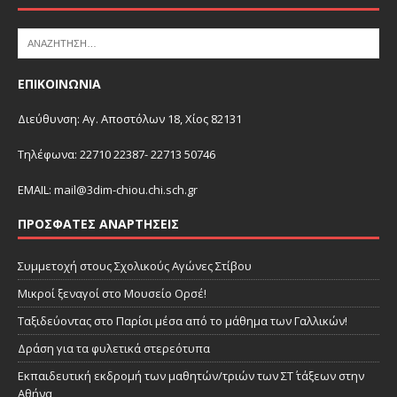
ΕΠΙΚΟΙΝΩΝΙΑ
Διεύθυνση: Αγ. Αποστόλων 18, Χίος 82131
Τηλέφωνα: 22710 22387- 22713 50746
EMAIL:
mail@3dim-chiou.chi.sch.gr
ΠΡΌΣΦΑΤΕΣ ΑΝΑΡΤΉΣΕΙΣ
Συμμετοχή στους Σχολικούς Αγώνες Στίβου
Μικροί ξεναγοί στο Μουσείο Ορσέ!
Ταξιδεύοντας στο Παρίσι μέσα από το μάθημα των Γαλλικών!
Δράση για τα φυλετικά στερεότυπα
Εκπαιδευτική εκδρομή των μαθητών/τριών των ΣΤ΄ τάξεων στην
Αθήνα