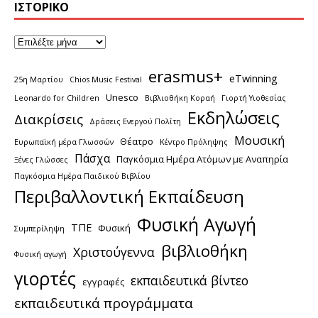
ΙΣΤΟΡΙΚΌ
erasmus+
eTwinning
25η Μαρτίου
Chios Music Festival
Unesco
Leonardo for Children
Βιβλιοθήκη Κοραή
Γιορτή Υιοθεσίας
Εκδηλώσεις
Διακρίσεις
Δράσεις Ενεργού Πολίτη
Μουσική
Θέατρο
Ευρωπαϊκή μέρα Γλωσσών
Κέντρο Πρόληψης
Πάσχα
Παγκόσμια Ημέρα Ατόμων με Αναπηρία
Ξένες Γλώσσες
Παγκόσμια Ημέρα Παιδικού Βιβλίου
Περιβαλλοντική Εκπαίδευση
Φυσική Αγωγή
ΤΠΕ
Φυσική
Συμπερίληψη
βιβλιοθήκη
Χριστούγεννα
Φυσική αγωγή
γιορτές
εκπαιδευτικά βίντεο
εγγραφές
εκπαιδευτικά προγράμματα