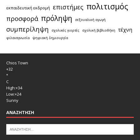
πολιτισμός
επιστήμες
εκπαιδευτική εκδρομή
πρόληψη
προσφορά
σεξουαλική αγωγή
συμπερίληψη
τέχνη
σχολικές γιορτές
σχολική βιβλιοθήκη
φιλαναγνωσία
ψηφιακή δημιουργία
Chios Town
+
32
°
C
High:
+
34
Low:
+
24
Sunny
ΑΝΑΖΉΤΗΣΗ