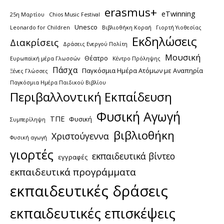
erasmus+
eTwinning
25η Μαρτίου
Chios Music Festival
Unesco
Leonardo for Children
Βιβλιοθήκη Κοραή
Γιορτή Υιοθεσίας
Εκδηλώσεις
Διακρίσεις
Δράσεις Ενεργού Πολίτη
Μουσική
Θέατρο
Ευρωπαϊκή μέρα Γλωσσών
Κέντρο Πρόληψης
Πάσχα
Παγκόσμια Ημέρα Ατόμων με Αναπηρία
Ξένες Γλώσσες
Παγκόσμια Ημέρα Παιδικού Βιβλίου
Περιβαλλοντική Εκπαίδευση
Φυσική Αγωγή
ΤΠΕ
Φυσική
Συμπερίληψη
βιβλιοθήκη
Χριστούγεννα
Φυσική αγωγή
γιορτές
εκπαιδευτικά βίντεο
εγγραφές
εκπαιδευτικά προγράμματα
εκπαιδευτικές δράσεις
εκπαιδευτικές επισκέψεις