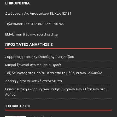
ΕΠΙΚΟΙΝΩΝΙΑ
Διεύθυνση: Αγ. Αποστόλων 18, Χίος 82131
Τηλέφωνα: 22710 22387- 22713 50746
EMAIL:
mail@3dim-chiou.chi.sch.gr
ΠΡΌΣΦΑΤΕΣ ΑΝΑΡΤΉΣΕΙΣ
Συμμετοχή στους Σχολικούς Αγώνες Στίβου
Μικροί ξεναγοί στο Μουσείο Ορσέ!
Ταξιδεύοντας στο Παρίσι μέσα από το μάθημα των Γαλλικών!
Δράση για τα φυλετικά στερεότυπα
Εκπαιδευτική εκδρομή των μαθητών/τριών των ΣΤ΄ τάξεων στην
Αθήνα
ΣΧΟΛΙΚΗ ΖΩΗ