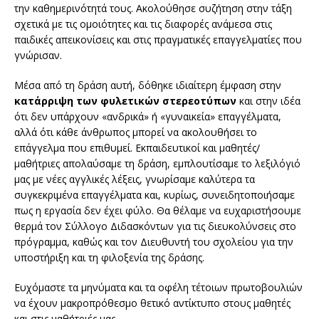
την καθημερινότητά τους. Ακολούθησε συζήτηση στην τάξη
σχετικά με τις ομοιότητες και τις διαφορές ανάμεσα στις
παιδικές απεικονίσεις και στις πραγματικές επαγγελματίες που
γνώρισαν.
Μέσα από τη δράση αυτή, δόθηκε ιδιαίτερη έμφαση στην
κατάρριψη των φυλετικών στερεοτύπων
και στην ιδέα
ότι δεν υπάρχουν «ανδρικά» ή «γυναικεία» επαγγέλματα,
αλλά ότι κάθε άνθρωπος μπορεί να ακολουθήσει το
επάγγελμα που επιθυμεί. Εκπαιδευτικοί και μαθητές/
μαθήτριες απολαύσαμε τη δράση, εμπλουτίσαμε το λεξιλόγιό
μας με νέες αγγλικές λέξεις, γνωρίσαμε καλύτερα τα
συγκεκριμένα επαγγέλματα και, κυρίως, συνειδητοποιήσαμε
πως η εργασία δεν έχει φύλο. Θα θέλαμε να ευχαριστήσουμε
θερμά τον Σύλλογο Διδασκόντων για τις διευκολύνσεις στο
πρόγραμμα, καθώς και τον Διευθυντή του σχολείου για την
υποστήριξη και τη φιλοξενία της δράσης.
Ευχόμαστε τα μηνύματα και τα οφέλη τέτοιων πρωτοβουλιών
να έχουν μακροπρόθεσμο θετικό αντίκτυπο στους μαθητές
και στις μαθήτριές μας.