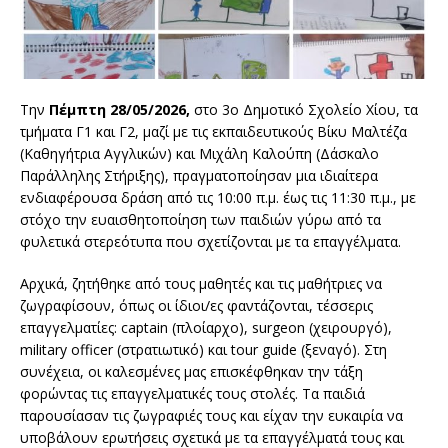
Την
Πέμπτη 28/05/2026,
στο 3ο Δημοτικό Σχολείο Χίου, τα
τμήματα Γ1 και Γ2, μαζί με τις εκπαιδευτικούς Βίκυ Μαλτέζα
(Καθηγήτρια Αγγλικών) και Μιχάλη Καλούπη (Δάσκαλο
Παράλληλης Στήριξης), πραγματοποίησαν μια ιδιαίτερα
ενδιαφέρουσα δράση από τις 10:00 π.μ. έως τις 11:30 π.μ., με
στόχο την ευαισθητοποίηση των παιδιών γύρω από τα
φυλετικά στερεότυπα που σχετίζονται με τα επαγγέλματα.
Αρχικά, ζητήθηκε από τους μαθητές και τις μαθήτριες να
ζωγραφίσουν, όπως οι ίδιοι/ες φαντάζονται, τέσσερις
επαγγελματίες: captain (πλοίαρχο), surgeon (χειρουργό),
military officer (στρατιωτικό) και tour guide (ξεναγό). Στη
συνέχεια, οι καλεσμένες μας επισκέφθηκαν την τάξη
φορώντας τις επαγγελματικές τους στολές. Τα παιδιά
παρουσίασαν τις ζωγραφιές τους και είχαν την ευκαιρία να
υποβάλουν ερωτήσεις σχετικά με τα επαγγέλματά τους και