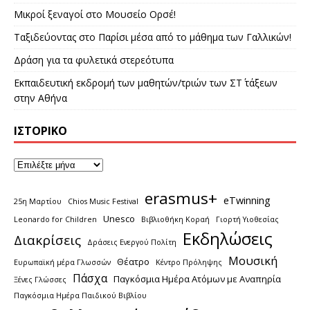
Μικροί ξεναγοί στο Μουσείο Ορσέ!
Ταξιδεύοντας στο Παρίσι μέσα από το μάθημα των Γαλλικών!
Δράση για τα φυλετικά στερεότυπα
Εκπαιδευτική εκδρομή των μαθητών/τριών των ΣΤ΄ τάξεων
στην Αθήνα
ΙΣΤΟΡΙΚΌ
erasmus+
eTwinning
25η Μαρτίου
Chios Music Festival
Unesco
Leonardo for Children
Βιβλιοθήκη Κοραή
Γιορτή Υιοθεσίας
Εκδηλώσεις
Διακρίσεις
Δράσεις Ενεργού Πολίτη
Μουσική
Θέατρο
Ευρωπαϊκή μέρα Γλωσσών
Κέντρο Πρόληψης
Πάσχα
Παγκόσμια Ημέρα Ατόμων με Αναπηρία
Ξένες Γλώσσες
Παγκόσμια Ημέρα Παιδικού Βιβλίου