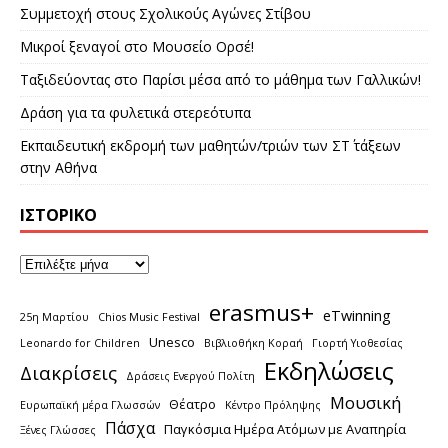
Συμμετοχή στους Σχολικούς Αγώνες Στίβου
Μικροί ξεναγοί στο Μουσείο Ορσέ!
Ταξιδεύοντας στο Παρίσι μέσα από το μάθημα των Γαλλικών!
Δράση για τα φυλετικά στερεότυπα
Εκπαιδευτική εκδρομή των μαθητών/τριών των ΣΤ΄ τάξεων
στην Αθήνα
ΙΣΤΟΡΙΚΌ
erasmus+
eTwinning
25η Μαρτίου
Chios Music Festival
Unesco
Leonardo for Children
Βιβλιοθήκη Κοραή
Γιορτή Υιοθεσίας
Εκδηλώσεις
Διακρίσεις
Δράσεις Ενεργού Πολίτη
Μουσική
Θέατρο
Ευρωπαϊκή μέρα Γλωσσών
Κέντρο Πρόληψης
Πάσχα
Παγκόσμια Ημέρα Ατόμων με Αναπηρία
Ξένες Γλώσσες