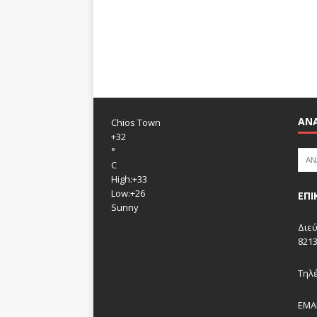
ΑΝ
Chios Town
+
32
°
C
High:
+
33
Low:
+
26
ΕΠΙ
Sunny
Διεύ
821
Τηλέ
EMA