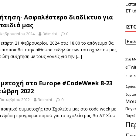
Εκπα
ΣΤ΄ 
ήτηση- Ασφαλέστερο διαδίκτυο για
παιδιά μας
ΙΣΤ
 Φεβρουαρίου 2024
3dimchi
0
ετάρτη 21 Φεβρουαρίου 2024 στις 18.00 το απόγευμα θα
ματοποιηθεί στην αίθουσα εκδηλώσεων του σχολείου μας,
ρώτη συζήτηση με τους γονείς για την
[…]
25η Μ
eTwi
Βιβλι
μετοχή στο Europe #CodeWeek 8-23
Δράσει
τώβρη 2022
Ευρωπ
 Οκτωβρίου 2022
3dimchi
0
Μου
Παγκ
οποιητικό συμμετοχής του Σχολείου μας στο code week με
α δράση προγραμματισμού για το σχολείο μας. 3ο ΔΣ Χίου
Παγκό
Πε
Εκ