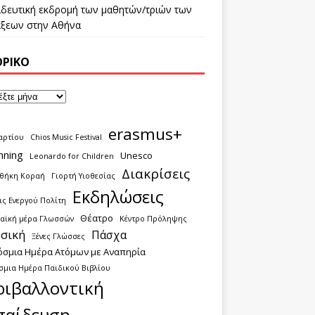
ιδευτική εκδρομή των μαθητών/τριών των
τάξεων στην Αθήνα
ΟΡΙΚΌ
erasmus+
αρτίου
Chios Music Festival
nning
Unesco
Leonardo for Children
Διακρίσεις
οθήκη Κοραή
Γιορτή Υιοθεσίας
Εκδηλώσεις
ς Ενεργού Πολίτη
Θέατρο
αϊκή μέρα Γλωσσών
Κέντρο Πρόληψης
σική
Πάσχα
Ξένες Γλώσσες
όσμια Ημέρα Ατόμων με Αναπηρία
σμια Ημέρα Παιδικού Βιβλίου
ριβαλλοντική
παίδευση