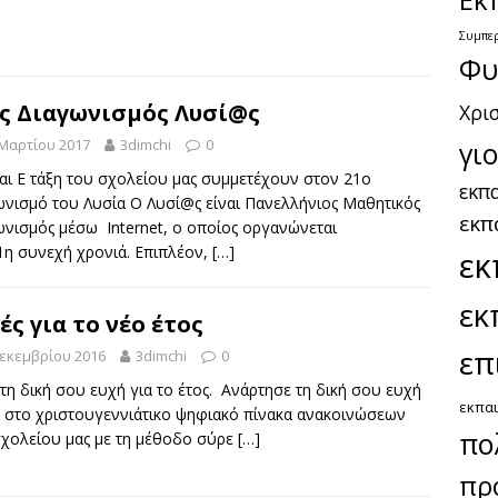
Συμπε
Φυ
ς Διαγωνισμός Λυσί@ς
Χρι
γι
 Μαρτίου 2017
3dimchi
0
αι Ε τάξη του σχολείου μας συμμετέχουν στον 21ο
εκπα
ωνισμό του Λυσία Ο Λυσί@ς είναι Πανελλήνιος Μαθητικός
εκπ
ωνισμός μέσω Internet, ο οποίος οργανώνεται
1η συνεχή χρονιά. Επιπλέον,
[…]
εκ
εκ
ές για το νέο έτος
επ
Δεκεμβρίου 2016
3dimchi
0
τη δική σου ευχή για το έτος. Ανάρτησε τη δική σου ευχή
εκπαι
 στο χριστουγεννιάτικο ψηφιακό πίνακα ανακοινώσεων
πο
σχολείου μας με τη μέθοδο σύρε
[…]
πρ