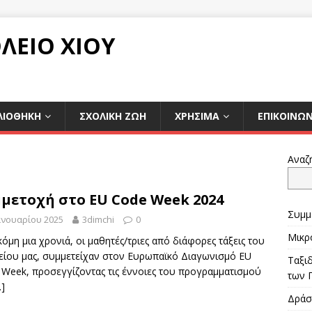
ΛΕΙΟ ΧΙΟΥ
ΛΙΟΘΗΚΗ
ΣΧΟΛΙΚΉ ΖΩΉ
ΧΡΉΣΙΜΑ
ΕΠΙΚΟΙΝΩΝ
Αναζ
μετοχή στο EU Code Week 2024
Συμμ
ανουαρίου 2025
3dimchi
0
Μικρ
κόμη μια χρονιά, οι μαθητές/τριες από διάφορες τάξεις του
είου μας, συμμετείχαν στον Ευρωπαϊκό Διαγωνισμό EU
Ταξι
 Week, προσεγγίζοντας τις έννοιες του προγραμματισμού
των 
…]
Δράσ