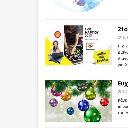
21ο
16
Η Δ κ
Διαγ
Διαγ
για 2
Ευχ
5 
Κάνε 
πάνω
του 