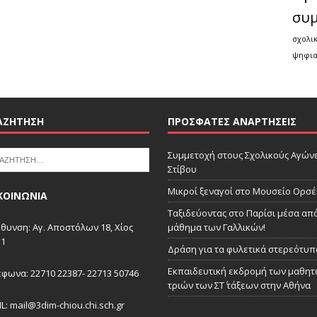
συ
σχολι
ψηφια
ΑΖΉΤΗΣΗ
ΠΡΌΣΦΑΤΕΣ ΑΝΑΡΤΉΣΕΙΣ
Συμμετοχή στους Σχολικούς Αγών
Στίβου
Μικροί ξεναγοί στο Μουσείο Ορσέ
ΚΟΙΝΩΝΙΑ
Ταξιδεύοντας στο Παρίσι μέσα από
θυνση: Αγ. Αποστόλων 18, Χίος
μάθημα των Γαλλικών!
31
Δράση για τα φυλετικά στερεότυπ
Εκπαιδευτική εκδρομή των μαθητ
φωνα: 22710 22387- 22713 50746
τριών των ΣΤ΄ τάξεων στην Αθήνα
IL:
mail@3dim-chiou.chi.sch.gr