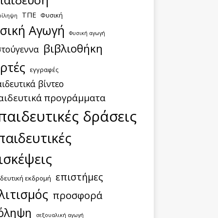
ΤΠΕ
Φυσική
ρίληψη
σική Αγωγή
Φυσική αγωγή
βιβλιοθήκη
στούγεννα
ορτές
εγγραφές
ιδευτικά βίντεο
αιδευτικά προγράμματα
παιδευτικές δράσεις
παιδευτικές
ισκέψεις
επιστήμες
δευτική εκδρομή
λιτισμός
προσφορά
όληψη
σεξουαλική αγωγή