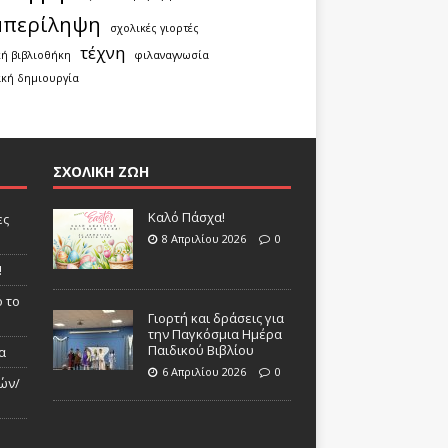
μπερίληψη
σχολικές γιορτές
τέχνη
κή βιβλιοθήκη
φιλαναγνωσία
κή δημιουργία
ΣΧΟΛΙΚΗ ΖΩΗ
Καλό Πάσχα!
ες
8 Απριλίου 2026
0
!
 το
Γιορτή και δράσεις για
την Παγκόσμια Ημέρα
Παιδικού Βιβλίου
α
6 Απριλίου 2026
0
ών/