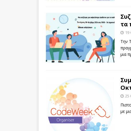
Συζ
τα 
19
Την Τ
πραγ
μια π
Συμ
Οκ
25
Πιστ
με μι