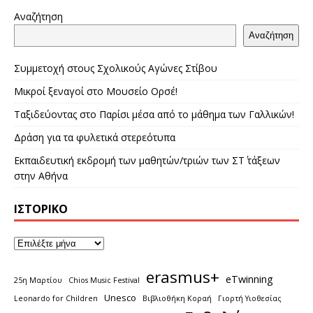
Αναζήτηση
Αναζήτηση
Συμμετοχή στους Σχολικούς Αγώνες Στίβου
Μικροί ξεναγοί στο Μουσείο Ορσέ!
Ταξιδεύοντας στο Παρίσι μέσα από το μάθημα των Γαλλικών!
Δράση για τα φυλετικά στερεότυπα
Εκπαιδευτική εκδρομή των μαθητών/τριών των ΣΤ΄ τάξεων
στην Αθήνα
ΙΣΤΟΡΙΚΌ
erasmus+
eTwinning
25η Μαρτίου
Chios Music Festival
Unesco
Leonardo for Children
Βιβλιοθήκη Κοραή
Γιορτή Υιοθεσίας