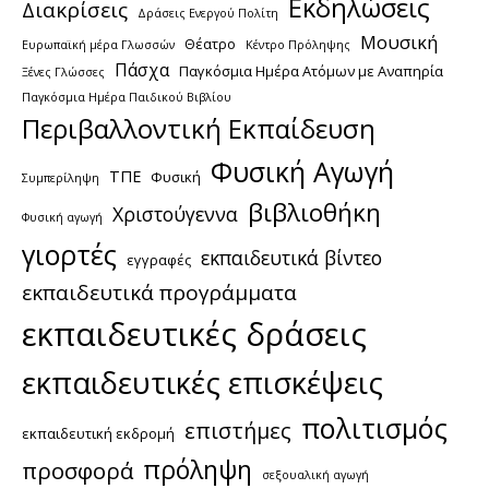
Εκδηλώσεις
Διακρίσεις
Δράσεις Ενεργού Πολίτη
Μουσική
Θέατρο
Ευρωπαϊκή μέρα Γλωσσών
Κέντρο Πρόληψης
Πάσχα
Παγκόσμια Ημέρα Ατόμων με Αναπηρία
Ξένες Γλώσσες
Παγκόσμια Ημέρα Παιδικού Βιβλίου
Περιβαλλοντική Εκπαίδευση
Φυσική Αγωγή
ΤΠΕ
Φυσική
Συμπερίληψη
βιβλιοθήκη
Χριστούγεννα
Φυσική αγωγή
γιορτές
εκπαιδευτικά βίντεο
εγγραφές
εκπαιδευτικά προγράμματα
εκπαιδευτικές δράσεις
εκπαιδευτικές επισκέψεις
πολιτισμός
επιστήμες
εκπαιδευτική εκδρομή
πρόληψη
προσφορά
σεξουαλική αγωγή