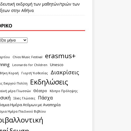
ιδευτική εκδρομή των μαθητών/τριών των
τάξεων στην Αθήνα
ΟΡΙΚΌ
erasmus+
αρτίου
Chios Music Festival
nning
Unesco
Leonardo for Children
Διακρίσεις
οθήκη Κοραή
Γιορτή Υιοθεσίας
Εκδηλώσεις
ς Ενεργού Πολίτη
Θέατρο
αϊκή μέρα Γλωσσών
Κέντρο Πρόληψης
σική
Πάσχα
Ξένες Γλώσσες
όσμια Ημέρα Ατόμων με Αναπηρία
σμια Ημέρα Παιδικού Βιβλίου
ριβαλλοντική
παίδευση