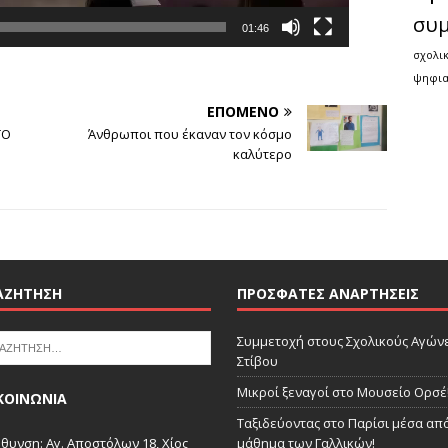
συ
01:46
σχολι
ψηφια
ΕΠΌΜΕΝΟ
ΤΟ
Άνθρωποι που έκαναν τον κόσμο
καλύτερο
ΑΖΉΤΗΣΗ
ΠΡΌΣΦΑΤΕΣ ΑΝΑΡΤΉΣΕΙΣ
Συμμετοχή στους Σχολικούς Αγών
Στίβου
Μικροί ξεναγοί στο Μουσείο Ορσέ
ΚΟΙΝΩΝΙΑ
Ταξιδεύοντας στο Παρίσι μέσα από
θυνση: Αγ. Αποστόλων 18, Χίος
μάθημα των Γαλλικών!