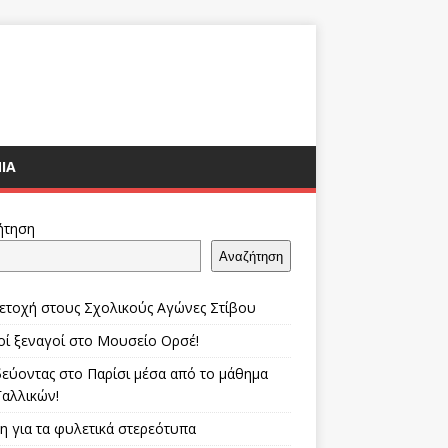
ΊΑ
ήτηση
Αναζήτηση
ετοχή στους Σχολικούς Αγώνες Στίβου
οί ξεναγοί στο Μουσείο Ορσέ!
δεύοντας στο Παρίσι μέσα από το μάθημα
Γαλλικών!
η για τα φυλετικά στερεότυπα