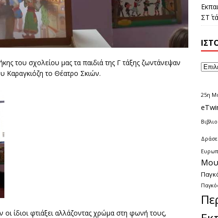
Εκπα
ΣΤ΄ 
ΙΣΤ
ήκης του σχολείου μας τα παιδιά της Γ τάξης ζωντάνεψαν
ου Καραγκιόζη το Θέατρο Σκιών.
25η Μ
eTwi
Βιβλι
Δράσει
Ευρωπ
Μου
Παγκ
Παγκό
Πε
ν οι ίδιοι φτιάξει αλλάζοντας χρώμα στη φωνή τους,
Εκ