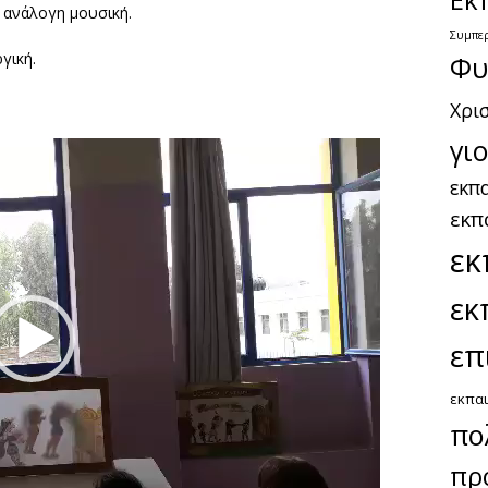
ν ανάλογη μουσική.
Συμπε
γική.
Φυ
Χρι
γι
εκπα
εκπ
εκ
εκ
επ
εκπαι
πο
πρ