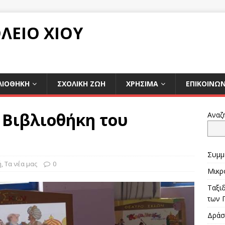
ΛΕΙΟ ΧΙΟΥ
ΛΙΟΘΗΚΗ
ΣΧΟΛΙΚΉ ΖΩΉ
ΧΡΉΣΙΜΑ
ΕΠΙΚΟΙΝΩΝ
 Βιβλιοθήκη του
Αναζ
Συμμ
ή
,
Τα νέα μας
0
Μικρ
Ταξι
των 
Δράσ