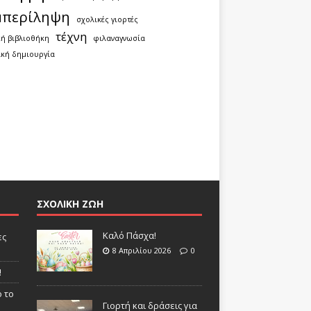
μπερίληψη
σχολικές γιορτές
τέχνη
κή βιβλιοθήκη
φιλαναγνωσία
κή δημιουργία
ΣΧΟΛΙΚΗ ΖΩΗ
Καλό Πάσχα!
ες
8 Απριλίου 2026
0
!
 το
Γιορτή και δράσεις για