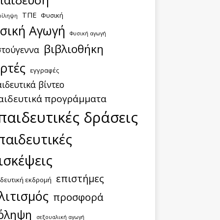
ΤΠΕ
Φυσική
ρίληψη
σική Αγωγή
Φυσική αγωγή
βιβλιοθήκη
στούγεννα
ορτές
εγγραφές
ιδευτικά βίντεο
αιδευτικά προγράμματα
παιδευτικές δράσεις
παιδευτικές
ισκέψεις
επιστήμες
δευτική εκδρομή
λιτισμός
προσφορά
όληψη
σεξουαλική αγωγή