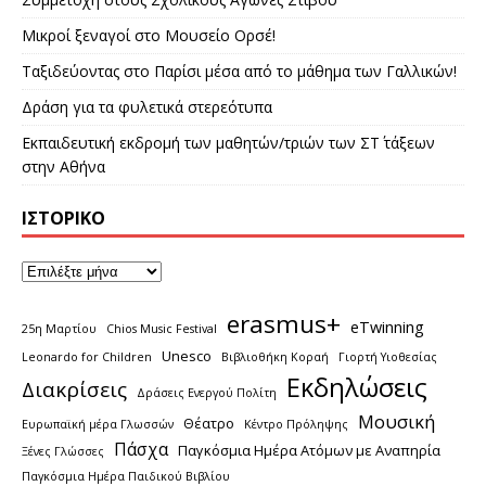
Μικροί ξεναγοί στο Μουσείο Ορσέ!
Ταξιδεύοντας στο Παρίσι μέσα από το μάθημα των Γαλλικών!
Δράση για τα φυλετικά στερεότυπα
Εκπαιδευτική εκδρομή των μαθητών/τριών των ΣΤ΄ τάξεων
στην Αθήνα
ΙΣΤΟΡΙΚΌ
erasmus+
eTwinning
25η Μαρτίου
Chios Music Festival
Unesco
Leonardo for Children
Βιβλιοθήκη Κοραή
Γιορτή Υιοθεσίας
Εκδηλώσεις
Διακρίσεις
Δράσεις Ενεργού Πολίτη
Μουσική
Θέατρο
Ευρωπαϊκή μέρα Γλωσσών
Κέντρο Πρόληψης
Πάσχα
Παγκόσμια Ημέρα Ατόμων με Αναπηρία
Ξένες Γλώσσες
Παγκόσμια Ημέρα Παιδικού Βιβλίου