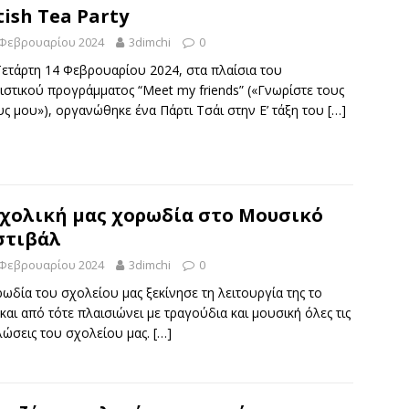
tish Tea Party
 Φεβρουαρίου 2024
3dimchi
0
ετάρτη 14 Φεβρουαρίου 2024, στα πλαίσια του
ιστικού προγράμματος “Meet my friends” («Γνωρίστε τους
ς μου»), οργανώθηκε ένα Πάρτι Τσάι στην Ε’ τάξη του
[…]
χολική μας χορωδία στο Μουσικό
στιβάλ
 Φεβρουαρίου 2024
3dimchi
0
ωδία του σχολείου μας ξεκίνησε τη λειτουργία της το
και από τότε πλαισιώνει με τραγούδια και μουσική όλες τις
λώσεις του σχολείου μας.
[…]