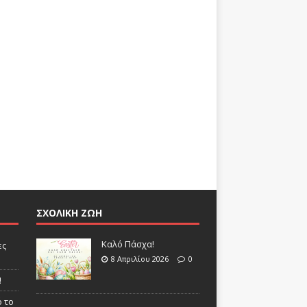
ΣΧΟΛΙΚΗ ΖΩΗ
Καλό Πάσχα!
ες
8 Απριλίου 2026
0
!
 το