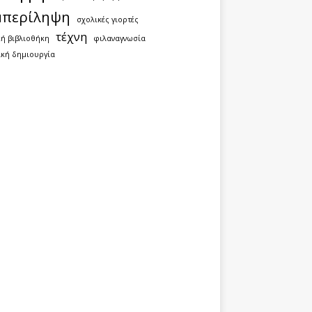
μπερίληψη
σχολικές γιορτές
τέχνη
κή βιβλιοθήκη
φιλαναγνωσία
κή δημιουργία