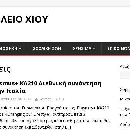
ΛΕΙΟ ΧΙΟΥ
ΛΙΟΘΗΚΗ
ΣΧΟΛΙΚΉ ΖΩΉ
ΧΡΉΣΙΜΑ
ΕΠΙΚΟΙΝΩΝ
εις
Αναζ
smus+ KA210 Διεθνική συνάντηση
Συμμ
ν Ιταλία
Μικρ
 Σεπτεμβρίου 2024
3dimchi
0
πλαίσιο του Ευρωπαϊκού Προγράμματος Erasmus+ ΚΑ210
Ταξι
ps 4Changing our Lifestyle”, αντιπροσωπεία 3
των 
ιδευτικών του σχολείου μας παρευρέθηκε στην πρώτη δια
Δράσ
ς συνάντηση εκπαιδευτικών, στην
[…]