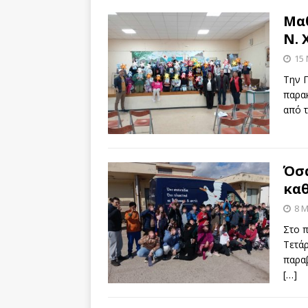
Μαθ
Ν. 
15
Την Π
παρα
από τ
Όσ
κα
8 
Στο π
Τετάρ
παρα
[…]