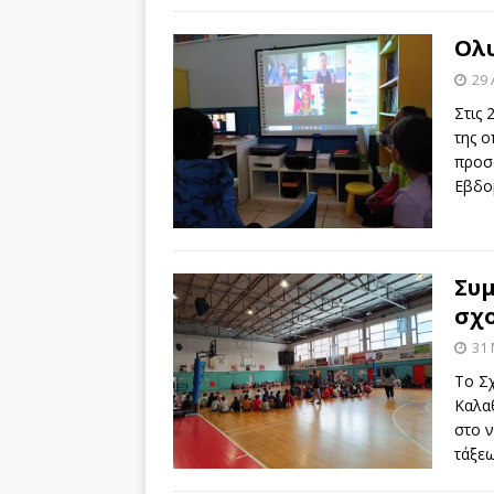
Ολ
29 
Στις 
της 
προσ
Εβδο
Συμ
σχο
31
Το Σ
Καλα
στο ν
τάξε