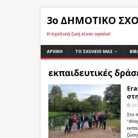
3ο ΔΗΜΟΤΙΚΟ ΣΧΟ
Η σχολική ζωή είναι ωραία!
ΑΡΧΙΚΉ
ΤΟ ΣΧΟΛΕΙΟ ΜΑΣ
ΒΙΒ
εκπαιδευτικές δράσ
Era
στη
22
Στο 
“4Ste
εκπα
ζώση