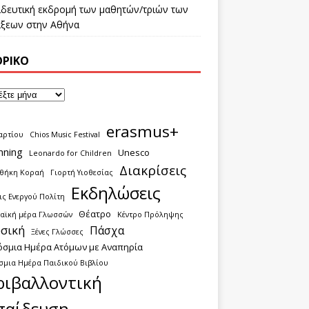
ιδευτική εκδρομή των μαθητών/τριών των
τάξεων στην Αθήνα
ΟΡΙΚΌ
erasmus+
αρτίου
Chios Music Festival
nning
Unesco
Leonardo for Children
Διακρίσεις
οθήκη Κοραή
Γιορτή Υιοθεσίας
Εκδηλώσεις
ς Ενεργού Πολίτη
Θέατρο
αϊκή μέρα Γλωσσών
Κέντρο Πρόληψης
σική
Πάσχα
Ξένες Γλώσσες
όσμια Ημέρα Ατόμων με Αναπηρία
σμια Ημέρα Παιδικού Βιβλίου
ριβαλλοντική
παίδευση