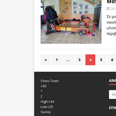
Μαγ
20
Σε μι
οικολ
υλοπο
περι
«
1
…
3
4
5
6
ΑΝ
Chios Town
+
30
°
C
High:
+
34
Low:
+
25
ΕΠΙ
Sunny