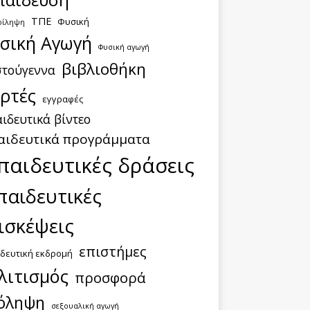
ΤΠΕ
Φυσική
ρίληψη
σική Αγωγή
Φυσική αγωγή
βιβλιοθήκη
στούγεννα
ορτές
εγγραφές
ιδευτικά βίντεο
αιδευτικά προγράμματα
παιδευτικές δράσεις
παιδευτικές
ισκέψεις
επιστήμες
δευτική εκδρομή
λιτισμός
προσφορά
όληψη
σεξουαλική αγωγή