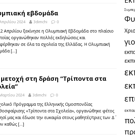
Συμπε
υμπιακή εβδομάδα
Φυ
Απριλίου 2024
3dimchi
0
Χρι
22 Απριλίου ξεκίνησε η Ολυμπιακή Εβδομάδα στο πλαίσιο
οποίας οργανώθηκαν πολλές εκδηλώσεις και
γι
φέρθηκαν σε όλα τα σχολεία της Ελλάδας. Η Ολυμπιακή
μάδα
[…]
εκπα
εκπ
εκ
μετοχή στη δράση “Τρίποντα στα
εκ
λεία”
 Μαρτίου 2024
3dimchi
0
επ
χολικό Πρόγραμμα της Ελληνικής Ομοσπονδίας
εκπαι
θοσφαίρισης «Τρίποντα στα Σχολεία», οργανώθηκε φέτος
ησί μας και έδωσε την ευκαιρία στους μαθητές/τριες των Δ΄
πο
ων καθώς
[…]
πρ