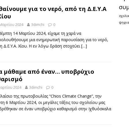
συ
αίνουμε για το νερό, από τη Δ.Ε.Υ.Α
Χίου
σχολι
ψηφια
 Μαρτίου 2024
3dimchi
0
έμπτη 14 Μαρτίου 2024, είχαμε τη χαρά να
κολουθήσουμε μια ενημερωτική παρουσίαση για το νερό,
η Δ.Ε.Υ.Α. Χίου. Η εν λόγω δράση στοχεύει
[…]
α μάθαμε από έναν… υποβρύχιο
θαρισμό
Μαρτίου 2024
3dimchi
0
λαίσιο της πρωτοβουλίας “Chios Climate Change”, την
τη 6 Μαρτίου 2024, οι μεγάλες τάξεις του σχολείου μας
βρέθηκαν σε έναν υποβρύχιο καθαρισμό στην Ιχθυόσκαλα