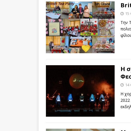
Bri
15
Την Τ
πολιτ
φίλου
Η σ
Φε
14
Η χορ
2022 
εκδη