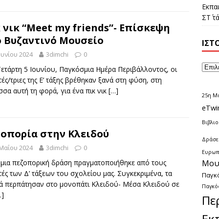
Εκπα
ΣΤ΄ 
 νικ “Meet my friends”- Επίσκεψη
 Βυζαντινό Μουσείο
ΙΣΤ
ουνίου 2024
3dimchi
0
ετάρτη 5 Ιουνίου, Παγκόσμια Ημέρα Περιβάλλοντος, οι
ές/τριες της Ε’ τάξης βρέθηκαν ξανά στη φύση, στη
σα αυτή τη φορά, για ένα πικ νικ
[…]
25η Μ
eTwi
Βιβλι
οπορία στην Κλειδού
Δράσει
 Μαΐου 2024
3dimchi
0
Ευρωπ
Μου
 μια πεζοπορική δράση πραγματοποιήθηκε από τους
ές των Δ’ τάξεων του σχολείου μας. Συγκεκριμένα, τα
Παγκ
ιά περπάτησαν στο μονοπάτι Κλειδού- Μέσα Κλειδού σε
Παγκό
…]
Πε
Εκ