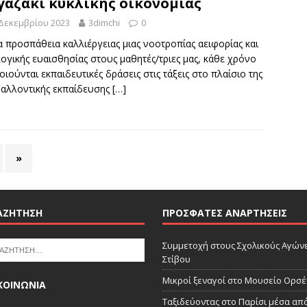
αζάκι κυκλικής οικονομίας
 Δεκεμβρίου 2023
3dimchi
0
α προσπάθεια καλλιέργειας μιας νοοτροπίας αειφορίας και
ογικής ευαισθησίας στους μαθητές/τριες μας, κάθε χρόνο
ιούνται εκπαιδευτικές δράσεις στις τάξεις στο πλαίσιο της
βαλλοντικής εκπαίδευσης
[…]
»
ΑΖΉΤΗΣΗ
ΠΡΌΣΦΑΤΕΣ ΑΝΑΡΤΉΣΕΙΣ
Συμμετοχή στους Σχολικούς Αγών
Στίβου
Μικροί ξεναγοί στο Μουσείο Ορσέ
ΚΟΙΝΩΝΙΑ
Ταξιδεύοντας στο Παρίσι μέσα από