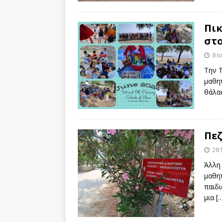
Πικ
στο
8 Ι
Την Τ
μαθητ
θάλασ
Πεζ
28
Άλλη
μαθητ
παιδ
μια
[