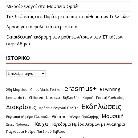
Μικροί ξεναγοί στο Μουσείο Ορσέ!
Ταξιδεύοντας στο Παρίσι μέσα από το μάθημα των Γαλλικών!
Δράση για τα φυλετικά στερεότυπα
Εκπαιδευτική εκδρομή των μαθητών/τριών των ΣΤ΄ τάξεων
στην Αθήνα
ΙΣΤΟΡΙΚΌ
erasmus+
eTwinning
25η Μαρτίου
Chios Music Festival
Unesco
Leonardo for Children
Βιβλιοθήκη Κοραή
Γιορτή Υιοθεσίας
Εκδηλώσεις
Διακρίσεις
Δράσεις Ενεργού Πολίτη
Μουσική
Θέατρο
Ευρωπαϊκή μέρα Γλωσσών
Κέντρο Πρόληψης
Πάσχα
Παγκόσμια Ημέρα Ατόμων με Αναπηρία
Ξένες Γλώσσες
Παγκόσμια Ημέρα Παιδικού Βιβλίου