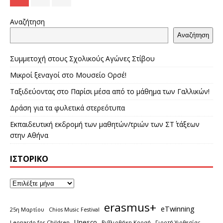
Αναζήτηση
Αναζήτηση
Συμμετοχή στους Σχολικούς Αγώνες Στίβου
Μικροί ξεναγοί στο Μουσείο Ορσέ!
Ταξιδεύοντας στο Παρίσι μέσα από το μάθημα των Γαλλικών!
Δράση για τα φυλετικά στερεότυπα
Εκπαιδευτική εκδρομή των μαθητών/τριών των ΣΤ΄ τάξεων
στην Αθήνα
ΙΣΤΟΡΙΚΌ
erasmus+
eTwinning
25η Μαρτίου
Chios Music Festival
Unesco
Leonardo for Children
Βιβλιοθήκη Κοραή
Γιορτή Υιοθεσίας