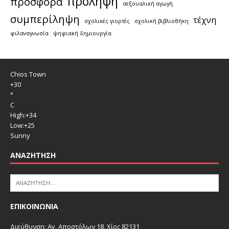
πρόληψη
προσφορά
σεξουαλική αγωγή
συμπερίληψη
τέχνη
σχολικές γιορτές
σχολική βιβλιοθήκη
φιλαναγνωσία
ψηφιακή δημιουργία
Chios Town
+
30
°
C
High:
+
34
Low:
+
25
Sunny
ΑΝΑΖΉΤΗΣΗ
ΕΠΙΚΟΙΝΩΝΙΑ
Διεύθυνση: Αγ. Αποστόλων 18, Χίος 82131